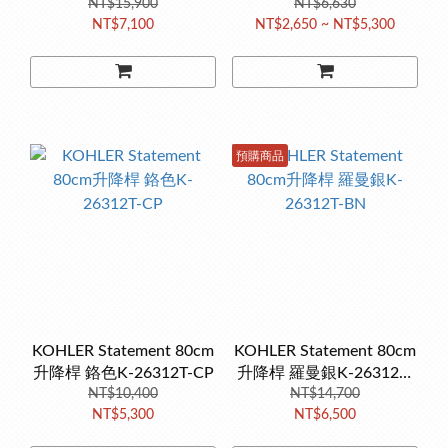
NT$15,900
AF
NT$6,630
G-2MB
NT$7,100
NT$2,650 ~ NT$5,300
預購商品
KOHLER Statement 80cm
KOHLER Statement 80cm
升降桿 鉻色K-26312T-CP
升降桿 羅曼銀K-26312T-
NT$10,400
NT$14,700
BN
NT$5,300
NT$6,500