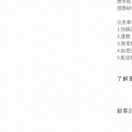
瀝水籃尺
摺疊矽膠
注意事
1.預
2.運
3.無
4.如
5.配
了解
顧客