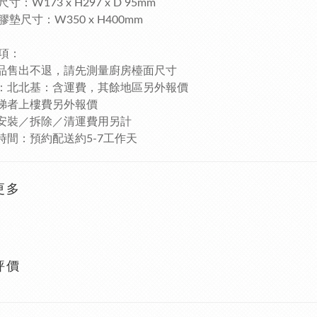
寸：W173 x H297 x D 95mm
墊尺寸：W350 x H400mm
項：
購品售出不退，請先測量廚房檯面尺寸
費：北北基：含運費，其餘地區另外報價
電梯者上樓費另外報價
需安裝／拆除／清運費用另計
送時間：預約配送約5-7工作天
更多
評價