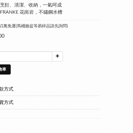
烹飪、清潔、收納，一氣呵成
FRANKE 花崗岩，不鏽鋼水槽
1萬免運(馬桶臉盆等易碎品請先詢問)
00
物車
款方式
貨方式