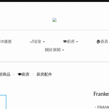
LER優惠
🛁浴室
🍽️廚房
🏠廚
關於萊閣
部商品
🍽️廚房
廚房配件
Fran
・FRA