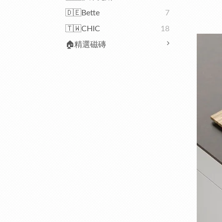
🇩🇪Bette
7
🇹🇼CHIC
18
🏠精選磁磚