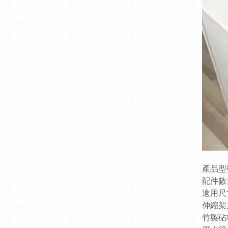
產品型號
配件數
適用尺
伸縮架尺
竹製砧板