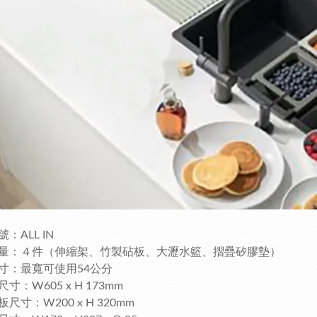
：ALL IN
量：４件（伸縮架、竹製砧板、大瀝水籃、摺疊矽膠墊）
寸：最寬可使用54公分
寸：W605 x H 173mm
尺寸：W200 x H 320mm