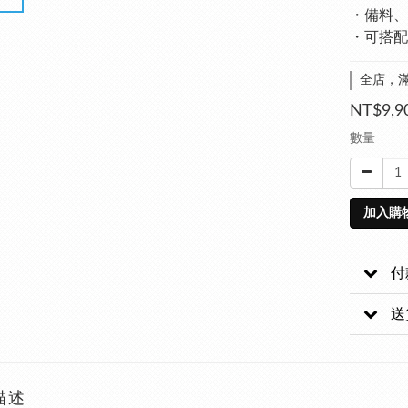
・備料、
・可搭配
全店，滿
NT$9,9
數量
加入購
付
送
描述