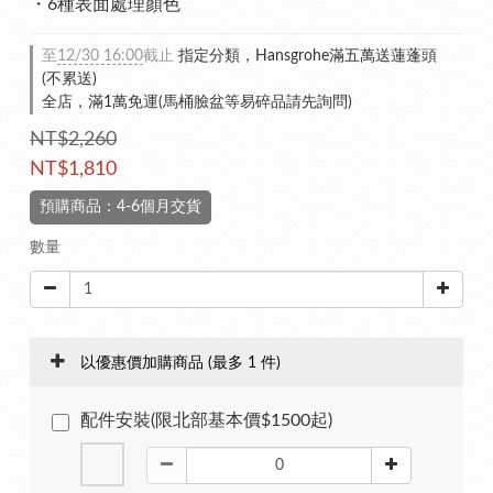
・6種表面處理顏色
至
12/30 16:00
截止
指定分類，Hansgrohe滿五萬送蓮蓬頭
(不累送)
全店，滿1萬免運(馬桶臉盆等易碎品請先詢問)
NT$2,260
NT$1,810
預購商品：4-6個月交貨
數量
以優惠價加購商品
(最多 1 件)
配件安裝(限北部基本價$1500起)