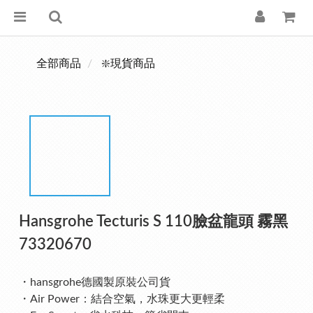
全部商品
❇️現貨商品
Hansgrohe Tecturis S 110臉盆龍頭 霧黑
73320670
・hansgrohe德國製原裝公司貨
・Air Power：結合空氣，水珠更大更輕柔