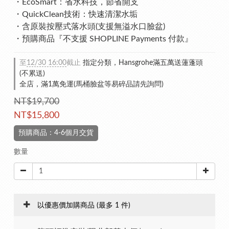
・EcoSmart：省水科技，節省開支
・QuickClean技術：快速清潔水垢
・含原裝按壓式落水頭(支援無溢水口臉盆)
・預購商品『不支援 SHOPLINE Payments 付款』
至
12/30 16:00
截止
指定分類，Hansgrohe滿五萬送蓮蓬頭
(不累送)
全店，滿1萬免運(馬桶臉盆等易碎品請先詢問)
NT$19,700
NT$15,800
預購商品：4-6個月交貨
數量
以優惠價加購商品
(最多 1 件)