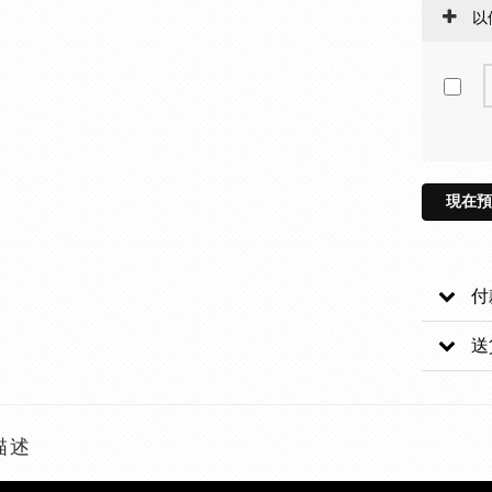
以
現在預
付
送
描述