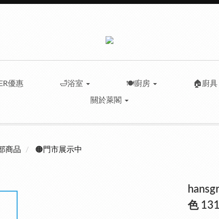
LER優惠
🛁浴室
🍽️廚房
🏠廚
關於萊閣
部商品
🟠門市展示中
hans
色 131