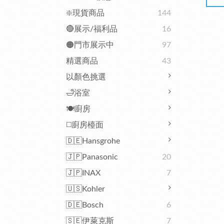
❇️現貨商品
144
🔴展示/福利品
16
🟠門市展示中
97
精選商品
43
以顏色挑選
🛁浴室
🍽️廚房
◻️廚房檯面
🇩🇪Hansgrohe
🇯🇵Panasonic
20
🇯🇵INAX
7
🇺🇸Kohler
🇩🇪Bosch
6
🇸🇪伊萊克斯
7