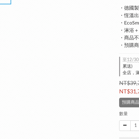
・德國製
・恆溫出
・EcoS
・淋浴＋
・商品不
・預購商品
至
12/30
累送)
全店，滿
NT$39,
NT$31,
預購商品
數量