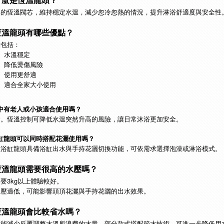
什麼是恆溫龍頭？
部的恆溫閥芯，維持穩定水溫，減少忽冷忽熱的情況，提升淋浴舒適度與安全性
恆溫龍頭有哪些優點？
點包括：
水溫穩定
降低燙傷風險
使用更舒適
適合全家大小使用
中有老人或小孩適合使用嗎？
合。恆溫控制可降低水溫突然升高的風險，讓日常沐浴更加安全。
缸龍頭可以同時搭配花灑使用嗎？
溫浴缸龍頭具備浴缸出水與手持花灑切換功能，可依需求選擇泡澡或淋浴模式。
恆溫龍頭需要很高的水壓嗎？
要3kg以上體驗較好。
水壓過低，可能影響頭頂花灑與手持花灑的出水效果。
恆溫龍頭會比較省水嗎？
灑能減少反覆調整水溫所浪費的水量，部分款式搭配節水技術，可進一步降低用