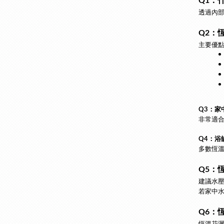
Q1：
透過內
Q2：
主要優
Q3：家
非常適
Q4：浴
多數恆
Q5：
建議水壓
若家中
Q6：
恆溫花