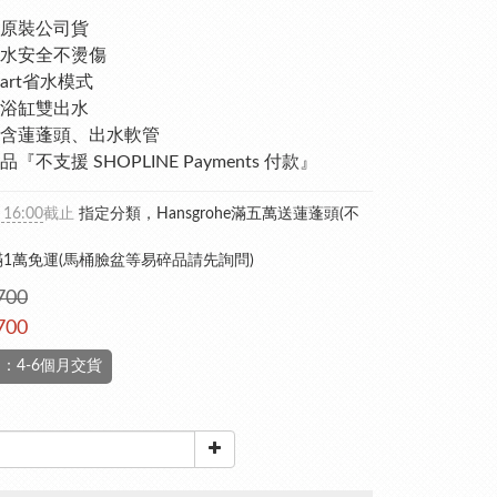
原裝公司貨
水安全不燙傷
mart省水模式
浴缸雙出水
含蓮蓬頭、出水軟管
『不支援 SHOPLINE Payments 付款』
 16:00
截止
指定分類，Hansgrohe滿五萬送蓮蓬頭(不
1萬免運(馬桶臉盆等易碎品請先詢問)
700
700
：4-6個月交貨