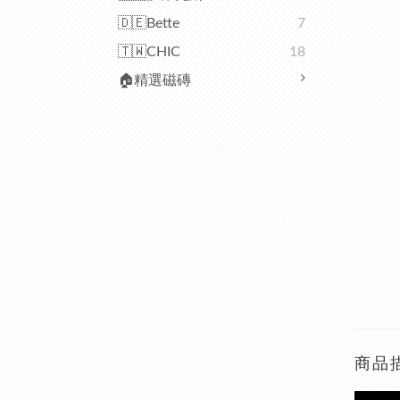
🇩🇪Bette
7
🇹🇼CHIC
18
🏠精選磁磚
商品