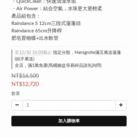
・QuickClean：快速清潔水垢
・Air Power：結合空氣，水珠更大更輕柔
產品組包含：
Raindance S 12cm三段式蓮蓬頭
Raindance 65cm升降桿
肥皂置物碟+出水軟管
至
12/30 16:00
截止
指定分類，Hansgrohe滿五萬送蓮蓬
頭(不累送)
全店，滿1萬免運(馬桶臉盆等易碎品請先詢問)
NT$16,500
NT$12,720
數量
加入購物車