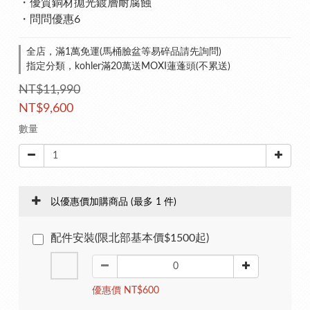
・優質銅材拋光鍍層耐腐蝕
・問問優惠6
全店，滿1萬免運(馬桶臉盆等易碎品請先詢問)
指定分類，kohler滿20萬送MOXI蓮蓬頭(不累送)
NT$11,990
NT$9,600
數量
以優惠價加購商品
(最多 1 件)
配件安裝(限北部基本價$1500起)
優惠價 NT$600