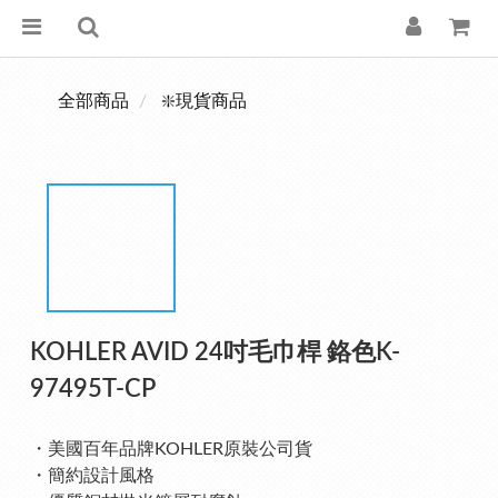
全部商品
❇️現貨商品
KOHLER AVID 24吋毛巾桿 鉻色K-
97495T-CP
・美國百年品牌KOHLER原裝公司貨
・簡約設計風格