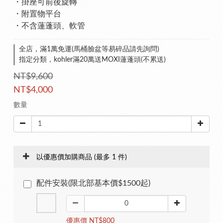
・掛座可前後旋轉
・附置物平台
・不含蓮蓬頭、軟管
全店，滿1萬免運(馬桶臉盆等易碎品請先詢問)
指定分類，kohler滿20萬送MOXI蓮蓬頭(不累送)
NT$9,600
NT$4,000
數量
以優惠價加購商品
(最多 1 件)
配件安裝(限北部基本價$1500起)
優惠價 NT$800