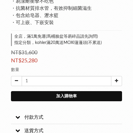
・易潔耐衝擊不吃色
・抗菌材質排水管，有效抑制細菌滋生
・包含給皂器、瀝水籃
・可上嵌、下嵌安裝
全店，滿1萬免運(馬桶臉盆等易碎品請先詢問)
指定分類，kohler滿20萬送MOXI蓮蓬頭(不累送)
NT$31,600
NT$25,280
數量
加入購物車
付款方式
送貨方式