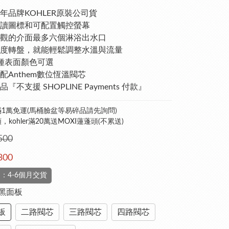
年品牌KOHLER原裝公司貨
讀圖標和可配置觸控螢幕
觀的介面最多六個淋浴出水口
度轉盤，就能輕鬆調整水溫與流量
種表面顏色可選
配Anthem數位恆溫閥芯
『不支援 SHOPLINE Payments 付款』
1萬免運(馬桶臉盆等易碎品請先詢問)
kohler滿20萬送MOXI蓮蓬頭(不累送)
500
300
：4-6個月交貨
霧黑面板
板
二路閥芯
三路閥芯
四路閥芯