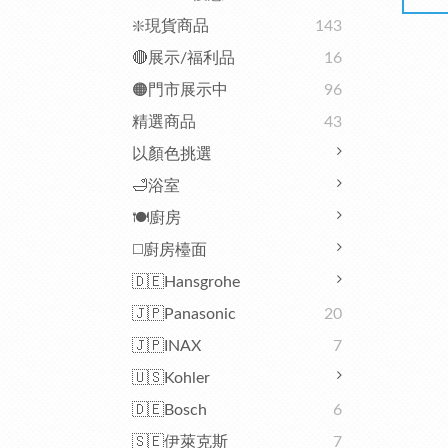
❇️現貨商品
143
🔴展示/福利品
16
🟠門市展示中
96
精選商品
43
以顏色挑選
🛁浴室
🍽️廚房
◻️廚房檯面
🇩🇪Hansgrohe
🇯🇵Panasonic
20
🇯🇵INAX
7
🇺🇸Kohler
🇩🇪Bosch
6
🇸🇪伊萊克斯
7