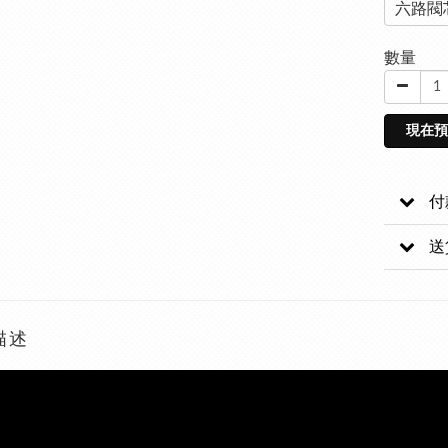
六路閥
數量
現在預
付
送
描述