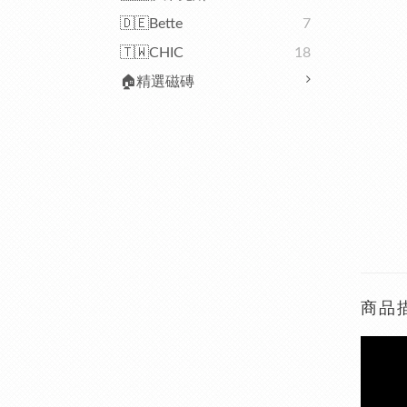
🇩🇪Bette
7
🇹🇼CHIC
18
🏠精選磁磚
商品