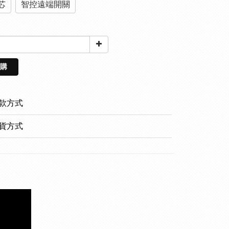
芯
智控遠端開關
購
款方式
貨方式