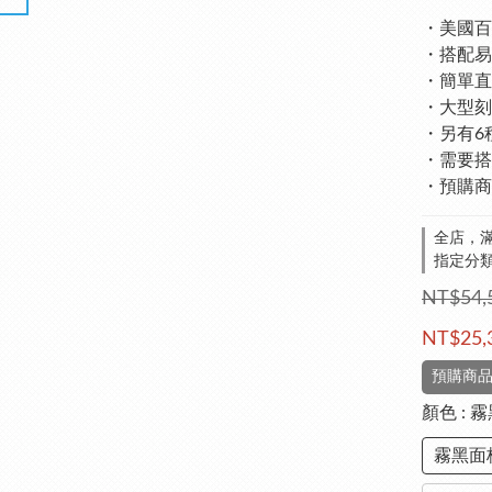
・美國百
・搭配易
・簡單直
・大型刻
・另有6
・需要搭
・預購商品
全店，滿
指定分類，
NT$54,
NT$25,
預購商品
顏色
: 
霧黑面