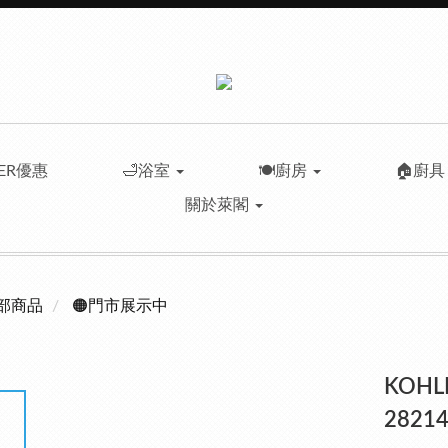
LER優惠
🛁浴室
🍽️廚房
🏠廚
關於萊閣
部商品
🟠門市展示中
KOHL
28214