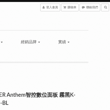
登入會員
購物車
聯絡我們
具
經銷品牌
實績
ER Anthem智控數位面板 霧黑K-
-BL