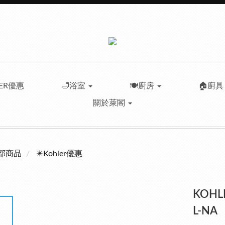
LER優惠
🛁浴室
🍽️廚房
🏠廚
關於萊閣
部商品
✴️Kohler優惠
KOHLE
L-NA