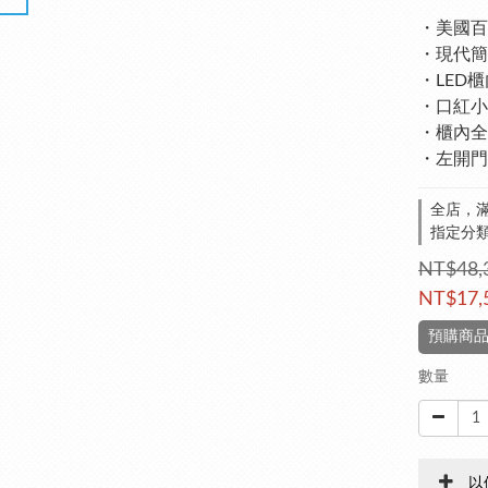
・美國百
・現代簡
・LED
・口紅小
・櫃內全
・左開門
全店，滿
指定分類，
NT$48,
NT$17,
預購商品
數量
以