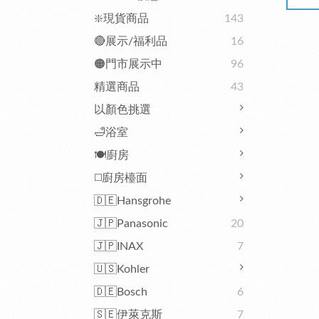
❇️現貨商品
143
🔴展示/福利品
16
🟠門市展示中
96
精選商品
43
以顏色挑選
🛁浴室
🍽️廚房
◻️廚房檯面
🇩🇪Hansgrohe
🇯🇵Panasonic
20
🇯🇵INAX
7
🇺🇸Kohler
🇩🇪Bosch
6
🇸🇪伊萊克斯
7