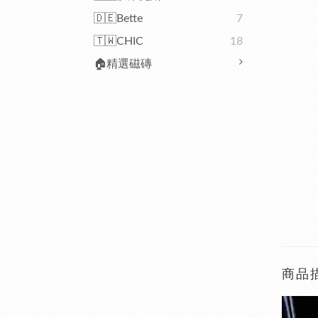
🇩🇪Bette
7
🇹🇼CHIC
18
🏠精選磁磚
商品