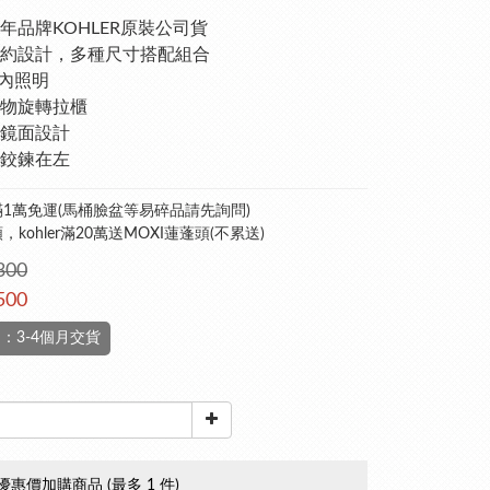
年品牌KOHLER原裝公司貨
約設計，多種尺寸搭配組合
櫃內照明
物旋轉拉櫃
鏡面設計
鉸鍊在左
1萬免運(馬桶臉盆等易碎品請先詢問)
kohler滿20萬送MOXI蓮蓬頭(不累送)
300
500
：3-4個月交貨
優惠價加購商品
(最多 1 件)