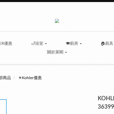
LER優惠
🛁浴室
🍽️廚房
🏠廚
關於萊閣
部商品
✴️Kohler優惠
KOHL
36399