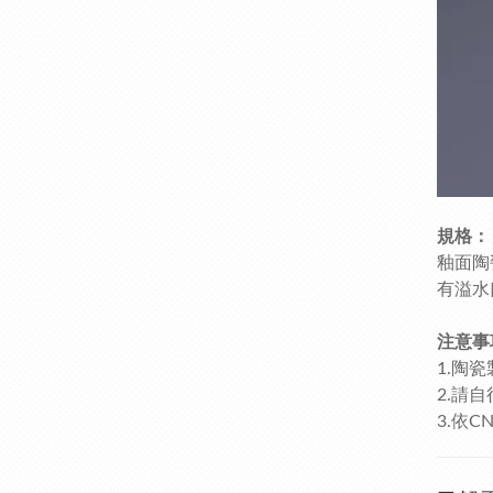
規格：
釉面陶
有溢水
注意事
1.陶
2.請
3.依