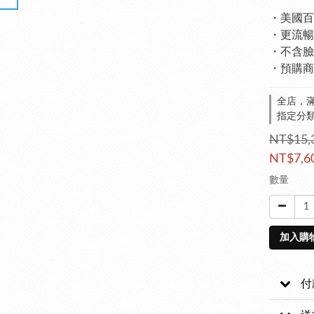
・美國百
・更流暢
・不含臉
・預購商品
全店，滿
指定分類，
NT$15,
NT$7,6
數量
加入購
付