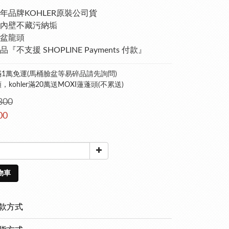
年品牌KOHLER原裝公司貨 
內壁不藏污納垢
盆龍頭
『不支援 SHOPLINE Payments 付款』
1萬免運(馬桶臉盆等易碎品請先詢問)
kohler滿20萬送MOXI蓮蓬頭(不累送)
300
00
物車
款方式