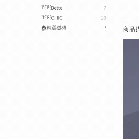
🇩🇪Bette
7
🇹🇼CHIC
18
🏠精選磁磚
商品