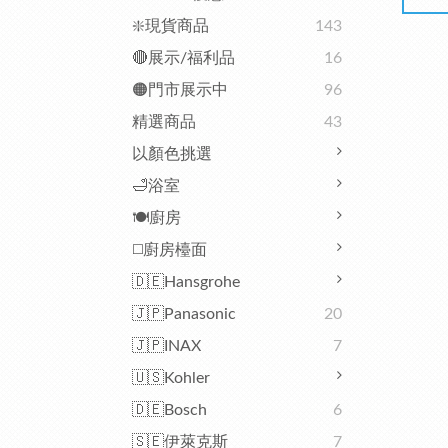
❇️現貨商品
143
🔴展示/福利品
16
🟠門市展示中
96
精選商品
43
以顏色挑選
🛁浴室
🍽️廚房
◻️廚房檯面
🇩🇪Hansgrohe
🇯🇵Panasonic
20
🇯🇵INAX
7
🇺🇸Kohler
🇩🇪Bosch
6
🇸🇪伊萊克斯
7