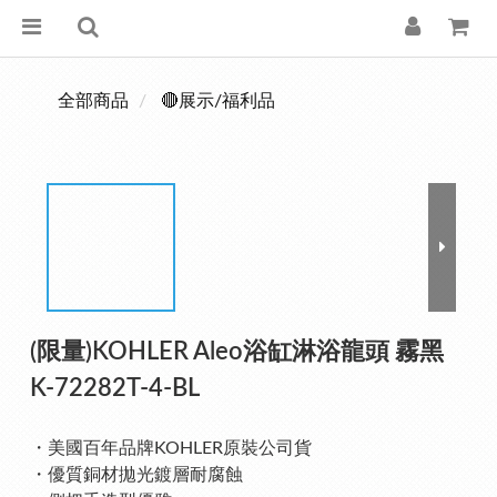
全部商品
🔴展示/福利品
(限量)KOHLER Aleo浴缸淋浴龍頭 霧黑
K-72282T-4-BL
・美國百年品牌KOHLER原裝公司貨
・優質銅材拋光鍍層耐腐蝕