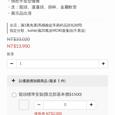
・側把手造型優雅
・含：龍頭、蓮蓬頭、掛杯、金屬軟管
・展示品出清
全店，滿1萬免運(馬桶臉盆等易碎品請先詢問)
指定分類，kohler滿20萬送MOXI蓮蓬頭(不累送)
NT$33,020
NT$13,900
數量
以優惠價加購商品
(最多 1 件)
龍頭標準安裝(限北部基本價$1500)
優惠價 NT$2,000