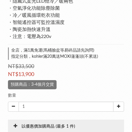
・隱藏式柔光LED燈冷／暖兩色
・空氣淨化功能除塵除菌
・冷／暖風循環乾衣功能
・智能遙控器可監控溫濕度
・陶瓷加熱快速升溫
・注意：電壓為220v
全店，滿1萬免運(馬桶臉盆等易碎品請先詢問)
指定分類，kohler滿20萬送MOXI蓮蓬頭(不累送)
NT$33,500
NT$13,900
預購商品：3-4個月交貨
數量
以優惠價加購商品
(最多 1 件)