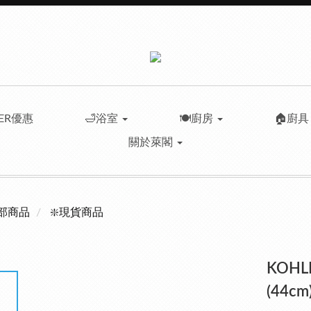
LER優惠
🛁浴室
🍽️廚房
🏠廚
關於萊閣
部商品
❇️現貨商品
KOHL
(44cm