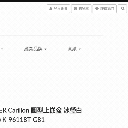
登入會員
購物車
聯絡我們
具
經銷品牌
實績
ER Carillon 圓型上嵌盆 冰瑩白
) K-96118T-G81