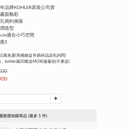
年品牌KOHLER原裝公司貨
霧面釉彩
孔簡約俐落
潤造型
4cm適合小巧空間
惠5
1萬免運(馬桶臉盆等易碎品請先詢問)
kohler滿20萬送MOXI蓮蓬頭(不累送)
030
900
優惠價加購商品
(最多 1 件)