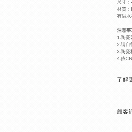
尺寸：44
材質：
有溢水
注意事
1.陶
2.請
3.陶
4.依
了解
顧客