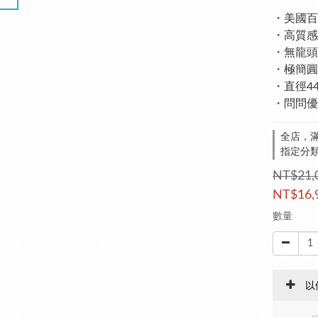
・美國百
・高質感
・無龍頭
・極簡圓
・直徑4
・問問優
全店，滿
指定分類，
NT$21,
NT$16,
數量
以