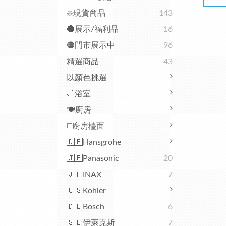
❇️現貨商品
143
🔴展示/福利品
16
🟠門市展示中
96
精選商品
43
以顏色挑選
🛁浴室
🍽️廚房
◻️廚房檯面
🇩🇪Hansgrohe
🇯🇵Panasonic
20
🇯🇵INAX
7
🇺🇸Kohler
🇩🇪Bosch
6
🇸🇪伊萊克斯
7