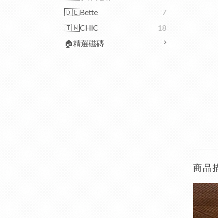
🇩🇪Bette
7
🇹🇼CHIC
18
🏠精選磁磚
商品