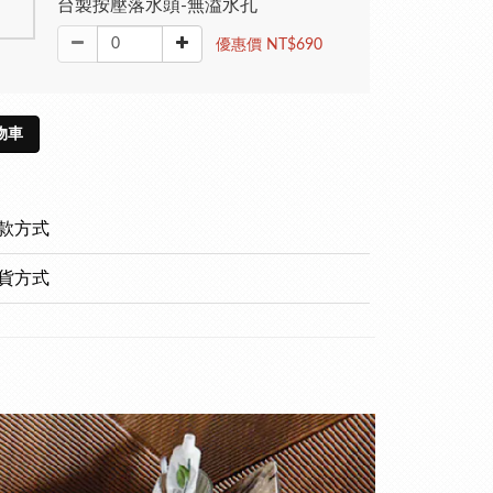
台製按壓落水頭-無溢水孔
優惠價 NT$690
物車
款方式
貨方式