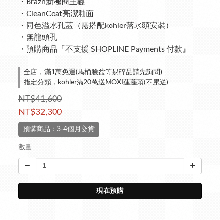
・Brazn新極簡主義
・CleanCoat亮潔釉面
・同色溢水孔蓋（需搭配kohler落水頭安裝）
・無龍頭孔
・預購商品『不支援 SHOPLINE Payments 付款』
全店，滿1萬免運(馬桶臉盆等易碎品請先詢問)
指定分類，kohler滿20萬送MOXI蓮蓬頭(不累送)
NT$41,600
NT$32,300
預購商品：3-4個月交貨
數量
現在預購