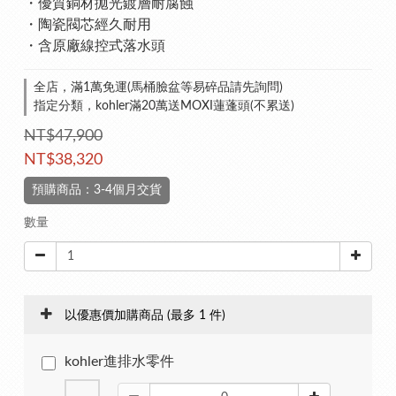
・優質銅材拋光鍍層耐腐蝕
・陶瓷閥芯經久耐用
・含原廠線控式落水頭
全店，滿1萬免運(馬桶臉盆等易碎品請先詢問)
指定分類，kohler滿20萬送MOXI蓮蓬頭(不累送)
NT$47,900
NT$38,320
預購商品：3-4個月交貨
數量
以優惠價加購商品
(最多 1 件)
kohler進排水零件