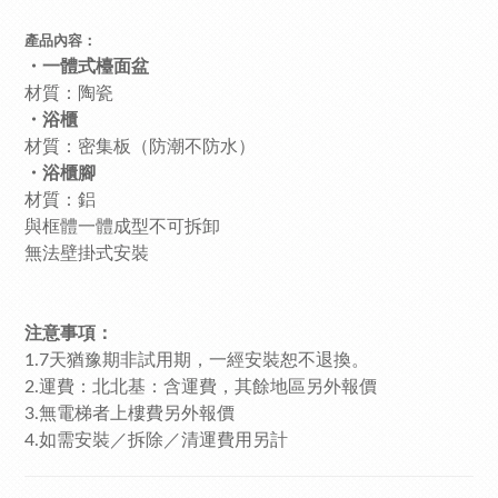
產品內容：
・一體式檯面盆
材質：陶瓷
・浴櫃
材質：密集板（防潮不防水）
・浴櫃腳
材質：鋁
與框體一體成型不可拆卸
無法壁掛式安裝
注意事項：
1.7天猶豫期非試用期，一經安裝恕不退換。
2.運費：北北基：含運費，其餘地區另外報價
3.無電梯者上樓費另外報價
4.如需安裝／拆除／清運費用另計