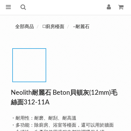
全部商品
◻️廚房檯面
–耐麗石
Neolith耐麗石 Beton貝頓灰(12mm)毛
絲面312-11A
・耐用性：耐磨、耐刮、耐高溫
・多功能：除廚房、浴室等檯面，還可以用於牆面