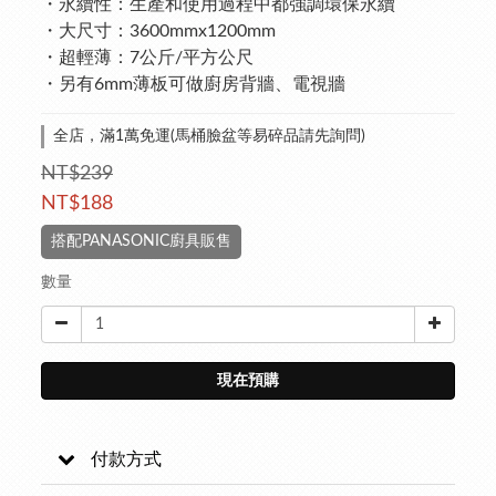
・永續性：生產和使用過程中都強調環保永續
・大尺寸：3600mmx1200mm
・超輕薄：7公斤/平方公尺
・另有6mm薄板可做廚房背牆、電視牆
全店，滿1萬免運(馬桶臉盆等易碎品請先詢問)
NT$239
NT$188
搭配PANASONIC廚具販售
數量
現在預購
付款方式