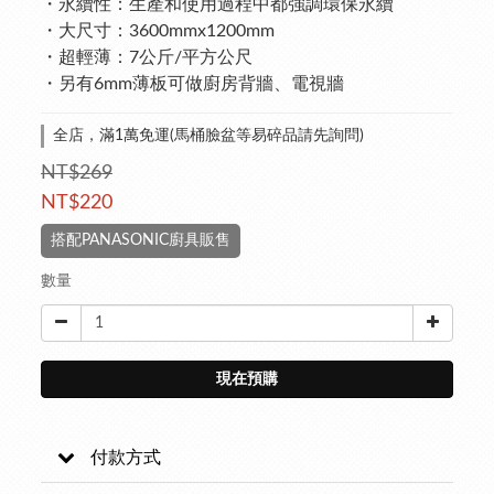
・永續性：生產和使用過程中都強調環保永續
・大尺寸：3600mmx1200mm
・超輕薄：7公斤/平方公尺
・另有6mm薄板可做廚房背牆、電視牆
全店，滿1萬免運(馬桶臉盆等易碎品請先詢問)
NT$269
NT$220
搭配PANASONIC廚具販售
數量
現在預購
付款方式