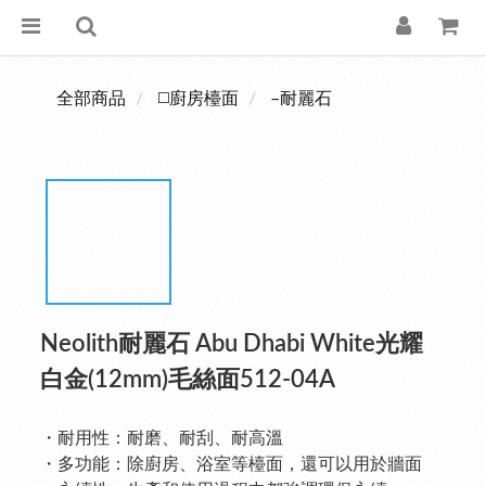
全部商品
◻️廚房檯面
–耐麗石
Neolith耐麗石 Abu Dhabi White光耀
白金(12mm)毛絲面512-04A
・耐用性：耐磨、耐刮、耐高溫
・多功能：除廚房、浴室等檯面，還可以用於牆面