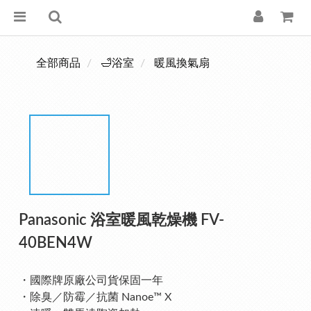
全部商品
🛁浴室
暖風換氣扇
Panasonic 浴室暖風乾燥機 FV-
40BEN4W
・國際牌原廠公司貨保固一年
・除臭／防霉／抗菌 Nanoe™ X