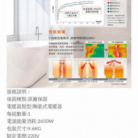
規格說明：
保固種類:原廠保固
電暖器類型:陶瓷式電暖器
每組數量:1
電源能量消耗:2650W
包裝尺寸:9.6KG
額定電壓:220V